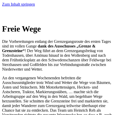
Zum Inhalt springen
Freie Wege
Die Vorbereitungen entlang der Grenzegangsroute des ersten Tages
sind im vollen Gange
dank des Ausschusses „Grenze &
Grenzsteine“
! Der Weg führt an dem Grenzegangsfreitag von
Todenhausen, über Amönau hinauf in den Wollenberg und nach
dem Frühstücksplatz an den Schwedenschanzen über Feldwege bei
Sterzhausen und Goßfelden bis zur Verbindungsstraße zwischen
Niederwetter und Wetter.
An den vergangenen Wochenenden befreiten die
Ausschussmitglieder trotz Wind und Wetter die Wege von Bäumen,
Ästen und Sträuchern. Mit Motorkettensägen, Hecken- und
Astscheren, Traktor, Markierungsstäben, … machte sich die
Arbeitsgruppe auf den Weg in den Wald, um begehbare Wege
herzustellen. Sie schnitten die Grenzsteine frei und markierten sie,
damit jeder Wanderer zum Grenzegang teilweise überhaupt eine
Chance hat sie zu entdecken. Das Team um Heinrich Reh als
Vorsitzenden richtete die gesamte Wegstrecke her, so dass z.B. auch